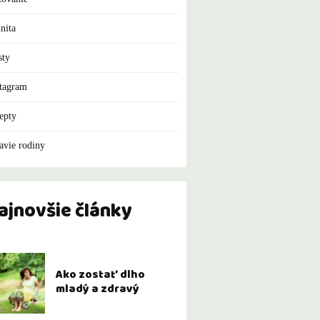
nita
sty
tagram
epty
avie rodiny
ajnovšie články
Ako zostať dlho
mladý a zdravý