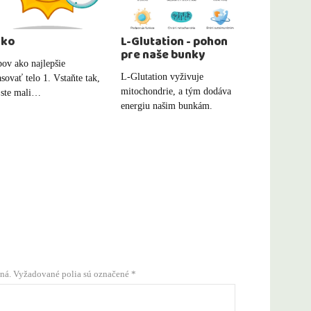
nko
L-Glutation - pohon
pre naše bunky
pov ako najlepšie
L-Glutation vyživuje
sovať telo 1. Vstaňte tak,
mitochondrie, a tým dodáva
 ste mali…
energiu našim bunkám.
ná.
Vyžadované polia sú označené
*