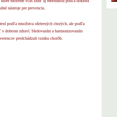
 ktoré môžeme včas zistiť aj metodikou podľa doktora
lné nástroje pre prevenciu.
atení podľa množstva ošetrených chorých, ale podľa
žať v dobrom zdraví. Sledovaním a harmonizovaním
zverencov predchádzali vzniku chorôb.