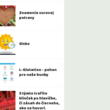
Znamenia surovej
potravy
Slnko
L-Glutation - pohon
pre naše bunky
S týmto trafíte
klinček po hlavičke,
či zásah do čierneho,
ako sa hovorí.