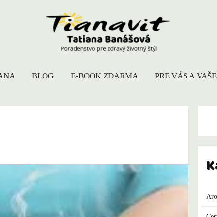
IANA
BLOG
E-BOOK ZDARMA
PRE VÁS A VAŠ
K
Aro
Ces