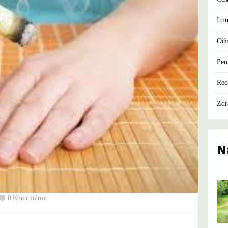
Imu
Oči
Pen
Rec
Zdr
N
0 Komentárov