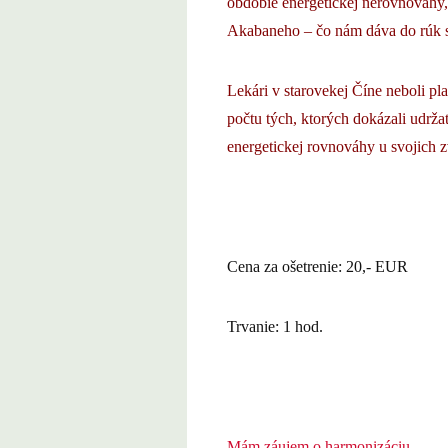
obdobie energetickej nerovnováhy,
Akabaneho – čo nám dáva do rúk si
Lekári v starovekej Číne neboli pl
počtu tých, ktorých dokázali udr
energetickej rovnováhy u svojich 
Cena za ošetrenie: 20,- EUR
Trvanie: 1 hod.
Mám záujem o harmonizáciu…