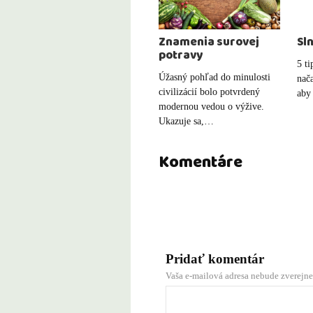
Znamenia surovej
Sl
potravy
5 ti
Úžasný pohľad do minulosti
nača
civilizácií bolo potvrdený
aby
modernou vedou o výžive.
Ukazuje sa,…
Komentáre
Pridať komentár
Vaša e-mailová adresa nebude zverejne