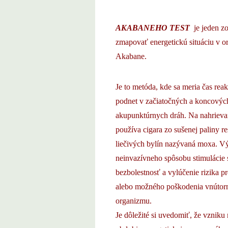
AKABANEHO TEST
je jeden z
zmapovať energetickú situáciu v 
Akabane.
Je to metóda, kde sa meria čas reak
podnet v začiatočných a koncový
akupunktúrnych dráh. Na nahrieva
používa cigara zo sušenej paliny r
liečivých bylín nazývaná moxa. V
neinvazívneho spôsobu stimulácie 
bezbolestnosť a vylúčenie rizika p
alebo možného poškodenia vnútorn
organizmu.
Je dôležité si uvedomiť, že vznik