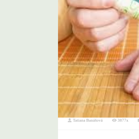
Tatiana Banášová
3877x