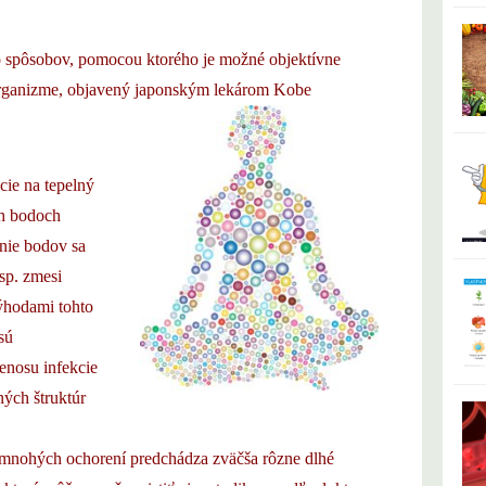
o spôsobov, pomocou ktorého je možné objektívne
organizme, objavený japonským lekárom Kobe
cie na tepelný
ch bodoch
nie bodov sa
esp. zmesi
ýhodami tohto
sú
renosu infekcie
ých štruktúr
u mnohých ochorení predchádza zväčša rôzne dlhé