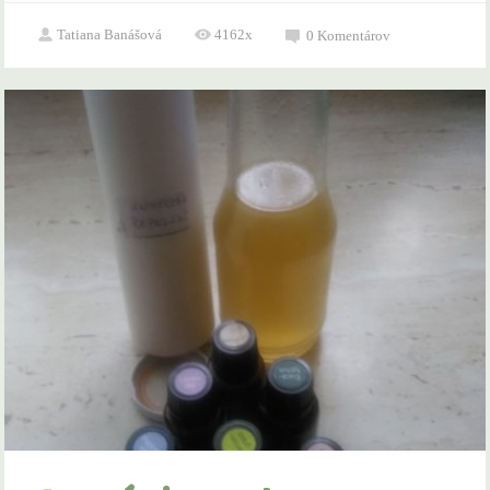
Tatiana Banášová
4162x
0
Komentárov