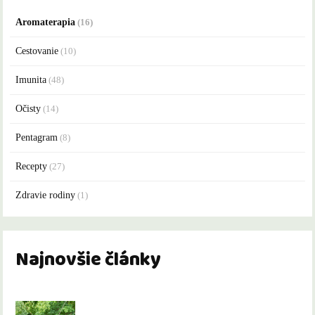
Aromaterapia
(16)
Cestovanie
(10)
Imunita
(48)
Očisty
(14)
Pentagram
(8)
Recepty
(27)
Zdravie rodiny
(1)
Najnovšie články