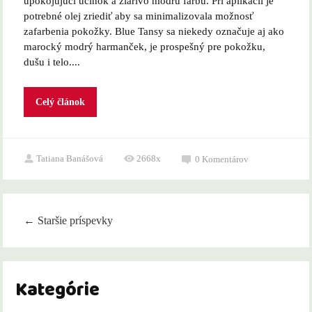
upokojujúci účinok a žiarivo modrú farbu. Pri aplikácii je
potrebné olej zriediť aby sa minimalizovala možnosť
zafarbenia pokožky. Blue Tansy sa niekedy označuje aj ako
marocký modrý harmanček, je prospešný pre pokožku,
dušu i telo....
Celý článok
Tatiana Banášová
2668x
0
Komentárov
←
Staršie príspevky
Kategórie