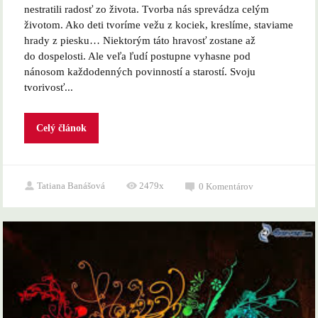
nestratili radosť zo života. Tvorba nás sprevádza celým
životom. Ako deti tvoríme vežu z kociek, kreslíme, staviame
hrady z piesku… Niektorým táto hravosť zostane až
do dospelosti. Ale veľa ľudí postupne vyhasne pod
nánosom každodenných povinností a starostí. Svoju
tvorivosť...
Celý článok
Tatiana Banášová
2479x
0
Komentárov