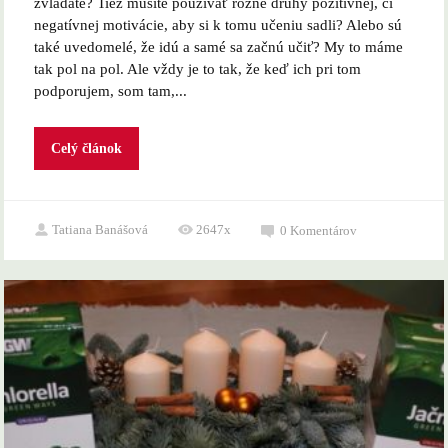
zvládate? Tiež musíte používať rôzne druhy pozitívnej, či
negatívnej motivácie, aby si k tomu učeniu sadli? Alebo sú
také uvedomelé, že idú a samé sa začnú učiť? My to máme
tak pol na pol. Ale vždy je to tak, že keď ich pri tom
podporujem, som tam,...
Celý článok
Tatiana Banášová
2647x
0
Komentárov