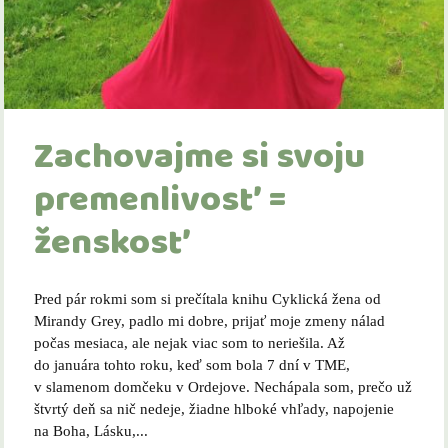
Zachovajme si svoju
premenlivosť =
ženskosť
Pred pár rokmi som si prečítala knihu Cyklická žena od
Mirandy Grey, padlo mi dobre, prijať moje zmeny nálad
počas mesiaca, ale nejak viac som to neriešila. Až
do januára tohto roku, keď som bola 7 dní v TME,
v slamenom domčeku v Ordejove. Nechápala som, prečo už
štvrtý deň sa nič nedeje, žiadne hlboké vhľady, napojenie
na Boha, Lásku,...