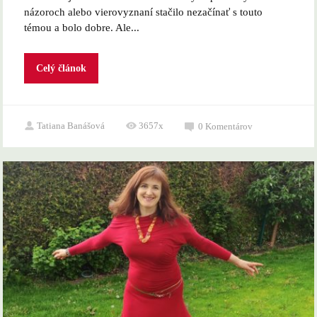
názoroch alebo vierovyznaní stačilo nezačínať s touto
témou a bolo dobre. Ale...
Celý článok
Tatiana Banášová
3657x
0
Komentárov