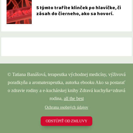
S týmto trafíte klinček po hlavičke, či
zásah do čierneho, ako sa hovorí.
© Tatiana Banášová, terapeutka východnej medicíny, výživová
poradkyňa a aromaterapeutka, autorka ebooku Ako sa postarať
o zdravie rodiny a e-kuchárskej knihy Zdravá kuchyňa=zdravá
rodina,
all the best
Ochrana osobných údajov
ODSTÚPIŤ OD ZMLUVY