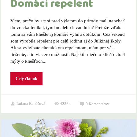
Domáci repelent
Viete, prečo by ste si pred výletom do prírody mali napchať
do vrecka fenikel, tymian alebo levanduľu? Pretože vďaka
tomu sa vám kliešte aj komáre vyhnú oblúkom! Cez víkend
som vyrobila repelent pre celú rodinu aj do Julkinej školy.
Ak sa vyhýbate chemickým repelentom, mám pre vás
riešenie, a to viacero možností: Najskôr niečo o kliešťoch: 4
mýty o kliešťoch...
Celý článok
Tatiana Banášová
4227x
0
Komentárov