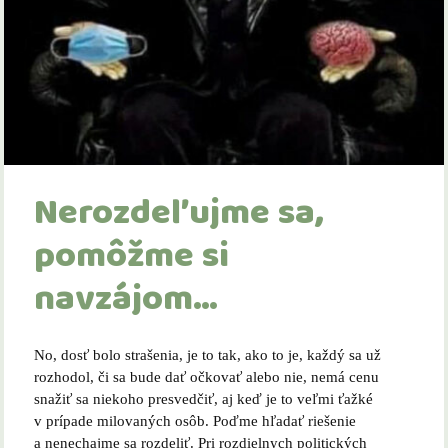
Nerozdeľujme sa,
pomôžme si
navzájom…
No, dosť bolo strašenia, je to tak, ako to je, každý sa už
rozhodol, či sa bude dať očkovať alebo nie, nemá cenu
snažiť sa niekoho presvedčiť, aj keď je to veľmi ťažké
v prípade milovaných osôb. Poďme hľadať riešenie
a nenechajme sa rozdeliť. Pri rozdielnych politických