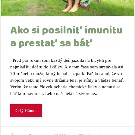
Ako si posilniť imunitu
a prestať sa báť
Pred pár rokmi som každý deň jazdila na bicykli pre
najmladšiu dcéru do škôlky. A v tom čase som stretávala asi
70-ročného muža, ktorý behal cez park. Páčilo sa mi, že vo
svojom veku má rovné držanie tela, je štíhly a vládze behať.
Verím, že tento človek neberie chemické lieky a nemusí sa
báť koronavírusu. Lebo naše telá sú stvorené...
Celý článok