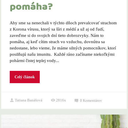
pomáha?
Aby sme sa nenechali v týchto dňoch prevalcovať strachom
z Korona vírusu, ktorý sa šíri z médií a už aj od ľudí,
zaveďme si do svojich dní tieto dobrozvyky. Nám to
pomáha, aj keď cítim strach vo vzduchu, dovnútra sa
nedostane, lebo vieme, že máme silných pomocníkov, ktorí
posilňujú našu imunitu. Každé ráno začíname niekoľkými
pohármi čistej teplej vody...
Celý článok
Tatiana Banášová
2816x
0
Komentárov