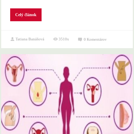
Celý článok
Tatiana Banášová
3510x
0
Komentárov