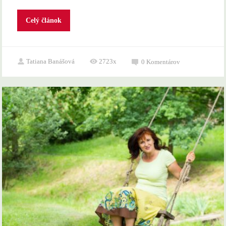
Celý článok
Tatiana Banášová
2723x
0
Komentárov