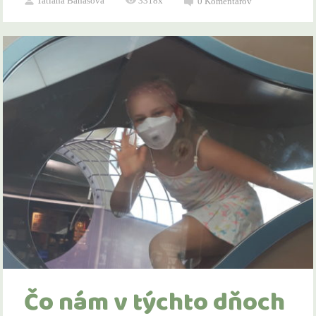
Tatiana Banášová
3318x
0
Komentárov
Čo nám v týchto dňoch