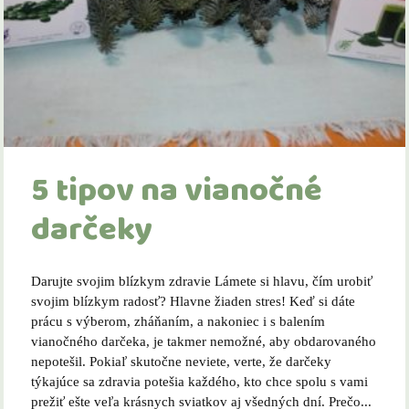
5 tipov na vianočné
darčeky
Darujte svojim blízkym zdravie Lámete si hlavu, čím urobiť
svojim blízkym radosť? Hlavne žiaden stres! Keď si dáte
prácu s výberom, zháňaním, a nakoniec i s balením
vianočného darčeka, je takmer nemožné, aby obdarovaného
nepotešil. Pokiaľ skutočne neviete, verte, že darčeky
týkajúce sa zdravia potešia každého, kto chce spolu s vami
prežiť ešte veľa krásnych sviatkov aj všedných dní. Prečo...