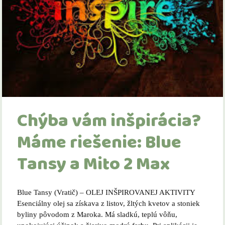
Chýba vám inšpirácia?
Máme riešenie: Blue
Tansy a Mito 2 Max
Blue Tansy (Vratič) – OLEJ INŠPIROVANEJ AKTIVITY
Esenciálny olej sa získava z listov, žltých kvetov a stoniek
byliny pôvodom z Maroka. Má sladkú, teplú vôňu,