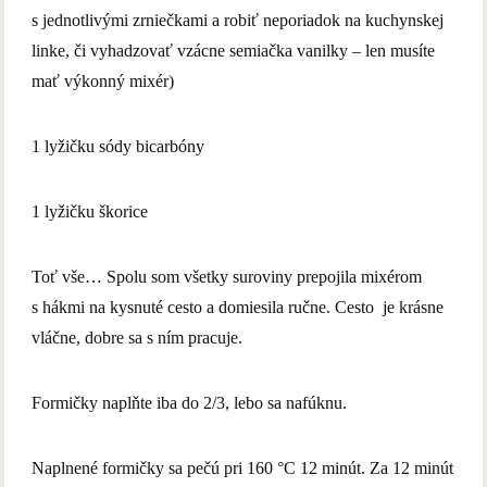
s jednotlivými zrniečkami a robiť neporiadok na kuchynskej
linke, či vyhadzovať vzácne semiačka vanilky – len musíte
mať výkonný mixér)
1 lyžičku sódy bicarbóny
1 lyžičku škorice
Toť vše… Spolu som všetky suroviny prepojila mixérom
s hákmi na kysnuté cesto a domiesila ručne. Cesto je krásne
vláčne, dobre sa s ním pracuje.
Formičky naplňte iba do 2/3, lebo sa nafúknu.
Naplnené formičky sa pečú pri 160 °C 12 minút. Za 12 minút