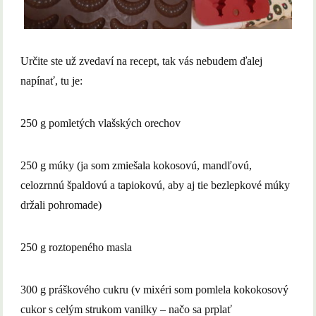
Určite ste už zvedaví na recept, tak vás nebudem ďalej
napínať, tu je:
250 g pomletých vlašských orechov
250 g múky (ja som zmiešala kokosovú, mandľovú,
celozrnnú špaldovú a tapiokovú, aby aj tie bezlepkové múky
držali pohromade)
250 g roztopeného masla
300 g práškového cukru (v mixéri som pomlela kokokosový
cukor s celým strukom vanilky – načo sa prplať