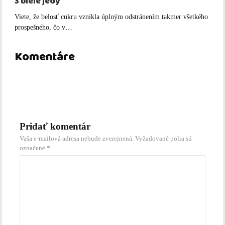
3 biele jedy
Viete, že belosť cukru vznikla úplným odstránením takmer všetkého
prospešného, čo v…
Komentáre
Pridať komentár
Vaša e-mailová adresa nebude zverejnená.
Vyžadované polia sú
označené
*