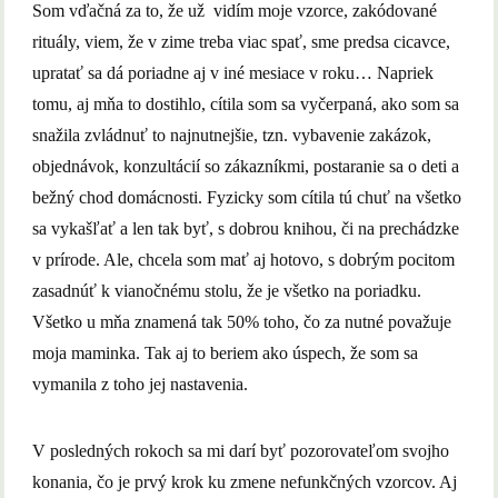
Som vďačná za to, že už vidím moje vzorce, zakódované
rituály, viem, že v zime treba viac spať, sme predsa cicavce,
upratať sa dá poriadne aj v iné mesiace v roku… Napriek
tomu, aj mňa to dostihlo, cítila som sa vyčerpaná, ako som sa
snažila zvládnuť to najnutnejšie, tzn. vybavenie zakázok,
objednávok, konzultácií so zákazníkmi, postaranie sa o deti a
bežný chod domácnosti. Fyzicky som cítila tú chuť na všetko
sa vykašľať a len tak byť, s dobrou knihou, či na prechádzke
v prírode. Ale, chcela som mať aj hotovo, s dobrým pocitom
zasadnúť k vianočnému stolu, že je všetko na poriadku.
Všetko u mňa znamená tak 50% toho, čo za nutné považuje
moja maminka. Tak aj to beriem ako úspech, že som sa
vymanila z toho jej nastavenia.
V posledných rokoch sa mi darí byť pozorovateľom svojho
konania, čo je prvý krok ku zmene nefunkčných vzorcov. Aj