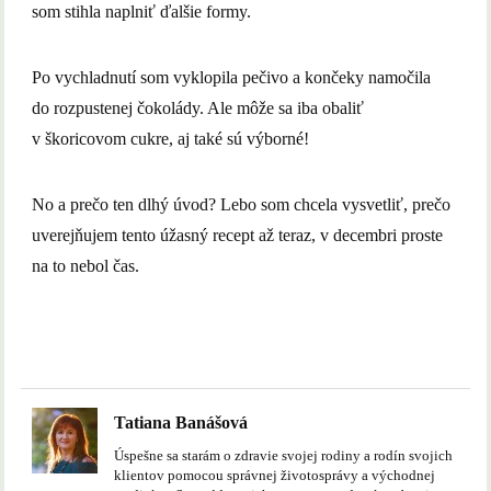
som stihla naplniť ďalšie formy.
Po vychladnutí som vyklopila pečivo a končeky namočila
do rozpustenej čokolády. Ale môže sa iba obaliť
v škoricovom cukre, aj také sú výborné!
No a prečo ten dlhý úvod? Lebo som chcela vysvetliť, prečo
uverejňujem tento úžasný recept až teraz, v decembri proste
na to nebol čas.
Tatiana Banášová
Úspešne sa starám o zdravie svojej rodiny a rodín svojich
klientov pomocou správnej životosprávy a východnej