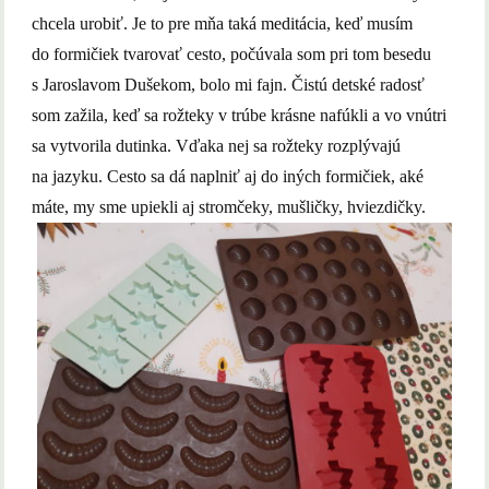
chcela urobiť. Je to pre mňa taká meditácia, keď musím
do formičiek tvarovať cesto, počúvala som pri tom besedu
s Jaroslavom Dušekom, bolo mi fajn. Čistú detské radosť
som zažila, keď sa rožteky v trúbe krásne nafúkli a vo vnútri
sa vytvorila dutinka. Vďaka nej sa rožteky rozplývajú
na jazyku. Cesto sa dá naplniť aj do iných formičiek, aké
máte, my sme upiekli aj stromčeky, mušličky, hviezdičky.