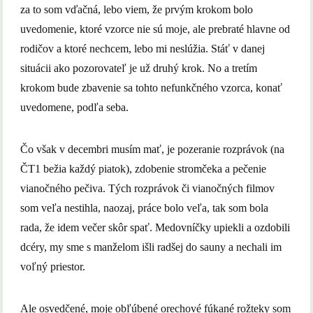
za to som vďačná, lebo viem, že prvým krokom bolo
uvedomenie, ktoré vzorce nie sú moje, ale prebraté hlavne od
rodičov a ktoré nechcem, lebo mi neslúžia. Stáť v danej
situácii ako pozorovateľ je už druhý krok. No a tretím
krokom bude zbavenie sa tohto nefunkčného vzorca, konať
uvedomene, podľa seba.
Čo však v decembri musím mať, je pozeranie rozprávok (na
ČT1 bežia každý piatok), zdobenie stromčeka a pečenie
vianočného pečiva. Tých rozprávok či vianočných filmov
som veľa nestihla, naozaj, práce bolo veľa, tak som bola
rada, že idem večer skôr spať. Medovníčky upiekli a ozdobili
dcéry, my sme s manželom išli radšej do sauny a nechali im
voľný priestor.
Ale osvedčené, moje obľúbené orechové fúkané rožteky som