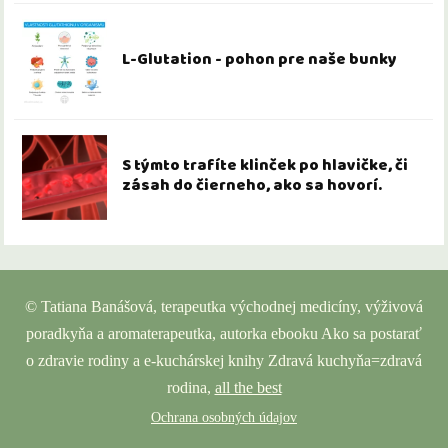
L-Glutation - pohon pre naše bunky
S týmto trafíte klinček po hlavičke, či
zásah do čierneho, ako sa hovorí.
© Tatiana Banášová, terapeutka východnej medicíny, výživová
poradkyňa a aromaterapeutka, autorka ebooku Ako sa postarať
o zdravie rodiny a e-kuchárskej knihy Zdravá kuchyňa=zdravá
rodina,
all the best
Ochrana osobných údajov