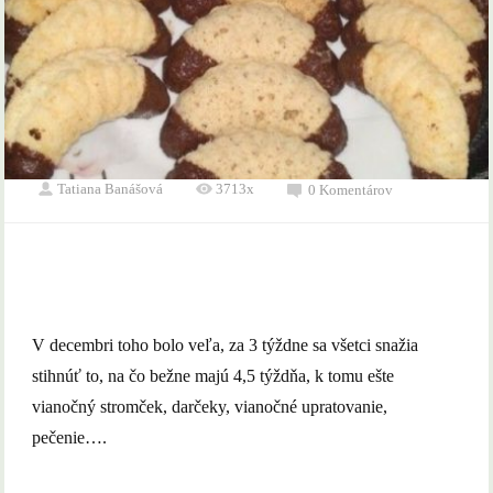
Tatiana Banášová
3713x
0 Komentárov
V decembri toho bolo veľa, za 3 týždne sa všetci snažia
stihnúť to, na čo bežne majú 4,5 týždňa, k tomu ešte
vianočný stromček, darčeky, vianočné upratovanie,
pečenie….