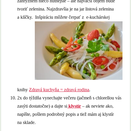
zahryznem niečo hutnejšie – ale najväčší objem bude
tvoriť zelenina. Najzdravšia je na jar listová zelenina
a klíčky. Inšpiráciu môžete čerpať z
e-kuchárskej
knihy
Zdravá kuchyňa = zdravá rodina
.
2x do týždňa vynechajte večeru (jačmeň s chlorellou vás
zasýti dostatočne) a dajte si
klystír
– ak neviete ako,
napíšte, pošlem podrobný popis a tiež mám aj klystír
na sklade.