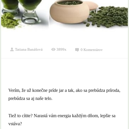
Tatiana Banášová
3899x
0 Komentárov
Verím, že už konečne príde jar a tak, ako sa prebúdza príroda,
prebúdza sa aj naše telo.
Tiež to cítite? Narastá vám energia každým dňom, lepšie sa
vstáva?