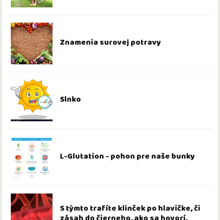
Znamenia surovej potravy
Slnko
L-Glutation - pohon pre naše bunky
S týmto trafíte klinček po hlavičke, či
zásah do čierneho, ako sa hovorí.