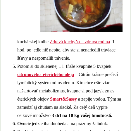
kuchárskej knihe
Zdravá kuchyňa = zdravá rodina
. 1
hod. po jedle nič nepite, aby ste si nenariedili tráviace
šťavy a nespomalili trávenie.
Potom si do sklenenej 1 l fľaše kvapnite 5 kvapiek
citrónového éterického oleja
– Citrón krásne prečistí
lymfatický systém od usadenín. Kto chce ešte viac
naštartovať metabolizmus, kvapne si pod jazyk zmes
éterických olejov
Smart&Sassy
a zapije vodou. Tým sa
zamedzí aj chutiam na sladké. Za celý deň vypite
celkové množstvo
3 dcl na 10 kg vašej hmotnosti.
Ovocie
jedzte iba doobeda a na prázdny žalúdok.