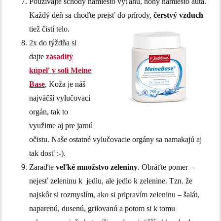
Používajte schody namiesto výťahu, nohy namiesto auta.
Každý deň sa choďte prejsť do prírody,
čerstvý vzduch
tiež čistí telo.
2x do týždňa si
dajte
zásaditý
kúpeľ v soli Meine
Base
. Koža je náš
najväčší vylučovací
orgán, tak to
využime aj pre jarnú
očistu. Naše ostatné vylučovacie orgány sa namakajú aj
tak dosť :-).
Zaraďte
veľké množstvo zeleniny
. Obráťte pomer –
nejesť zeleninu k jedlu, ale jedlo k zelenine. Tzn. že
najskôr si rozmyslím, ako si pripravím zeleninu – šalát,
naparenú, dusenú, grilovanú a potom si k tomu