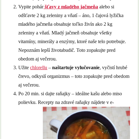
Vypite pohár
šťavy z mladého jačmeňa
alebo si
odšťavte 2 kg zeleniny a vňatí – áno, 1 čajová lyžička
mladého jačmeňa obsahuje toľko živín ako 2 kg
zeleniny a vňatí. Mladý jačmeň obsahuje všetky
vitamíny, minerály a enzýmy, ktoré naše telo potrebuje.
Nepoznám lepší životabudič. Toto zopakujte pred
obedom aj večerou.
Užite
chlorellu
–
naštartuje vylučovanie
, vyčistí hrubé
črevo, odkyslí organizmus – toto zopakujte pred obedom
aj večerou.
Po 20 min. si dajte raňajky – ideálne kašu alebo miso
polievku.
Recepty na zdravé raňajky nájdete v e-