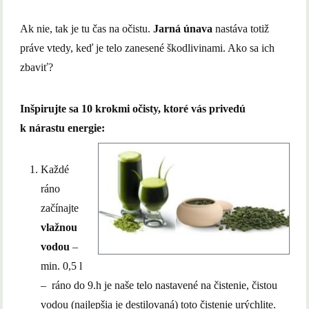
Ak nie, tak je tu čas na očistu.
Jarná únava
nastáva totiž
práve vtedy, keď je telo zanesené škodlivinami. Ako sa ich
zbaviť?
Inšpirujte sa 10 krokmi očisty, ktoré vás privedú
k nárastu energie:
Každé
ráno
začínajte
vlažnou
vodou
–
min. 0,5 l
– ráno do 9.h je naše telo nastavené na čistenie, čistou
vodou (najlepšia je destilovaná) toto čistenie urýchlite.