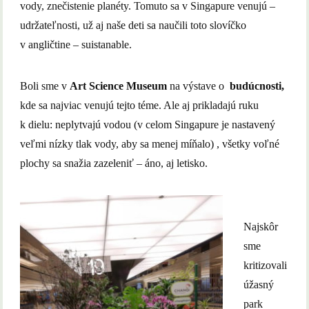
vody, znečistenie planéty. Tomuto sa v Singapure venujú –
udržateľnosti, už aj naše deti sa naučili toto slovíčko
v angličtine – suistanable.
Boli sme v
Art Science Museum
na výstave o
budúcnosti,
kde sa najviac venujú tejto téme. Ale aj prikladajú ruku
k dielu: neplytvajú vodou (v celom Singapure je nastavený
veľmi nízky tlak vody, aby sa menej míňalo) , všetky voľné
plochy sa snažia zazeleniť – áno, aj letisko.
Najskôr
sme
kritizovali
úžasný
park