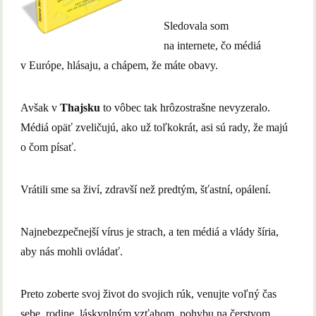
Sledovala som
na internete, čo médiá
v Európe, hlásaju, a chápem, že máte obavy.
Avšak v
Thajsku
to vôbec tak hrôzostrašne nevyzeralo.
Médiá opäť zveličujú, ako už toľkokrát, asi sú rady, že majú
o čom písať.
Vrátili sme sa živí, zdravší než predtým, šťastní, opálení.
Najnebezpečnejší vírus je strach, a ten médiá a vlády šíria,
aby nás mohli ovládať.
Preto zoberte svoj život do svojich rúk, venujte voľný čas
sebe, rodine, láskyplným vzťahom, pohybu na čerstvom