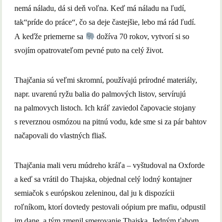
nemá náladu, dá si deň voľna. Keď má náladu na ľudí,
tak“príde do práce“, čo sa deje častejšie, lebo má rád ľudí.
A keďže priemerne sa
dožíva 70 rokov, vytvorí si so
svojím opatrovateľom pevné puto na celý život.
Thajčania sú veľmi skromní, používajú prírodné materiály,
napr. uvarenú ryžu balia do palmových listov, servírujú
na palmovych listoch. Ich kráľ zaviedol čapovacie stojany
s reverznou osmózou na pitnú vodu, kde sme si za pár bahtov
načapovali do vlastných fliaš.
Thajčania mali veru múdreho kráľa – vyštudoval na Oxforde
a keď sa vrátil do Thajska, objednal celý lodný kontajner
semiačok s európskou zeleninou, dal ju k dispozícii
roľníkom, ktorí dovtedy pestovali oópium pre mafiu, odpustil
im dane, a tým zmenil smerovanie Thajska. Jedným ťahom