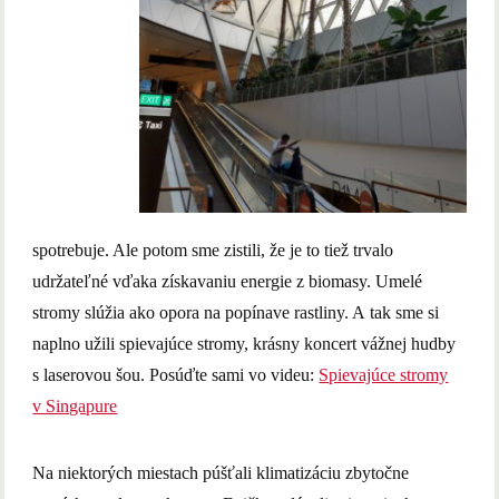
spotrebuje. Ale potom sme zistili, že je to tiež trvalo
udržateľné vďaka získavaniu energie z biomasy. Umelé
stromy slúžia ako opora na popínave rastliny. A tak sme si
naplno užili spievajúce stromy, krásny koncert vážnej hudby
s laserovou šou. Posúďte sami vo videu:
Spievajúce stromy
v Singapure
Na niektorých miestach púšťali klimatizáciu zbytočne