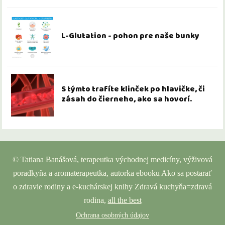
L-Glutation - pohon pre naše bunky
S týmto trafíte klinček po hlavičke, či
zásah do čierneho, ako sa hovorí.
© Tatiana Banášová, terapeutka východnej medicíny, výživová
poradkyňa a aromaterapeutka, autorka ebooku Ako sa postarať
o zdravie rodiny a e-kuchárskej knihy Zdravá kuchyňa=zdravá
rodina,
all the best
Ochrana osobných údajov