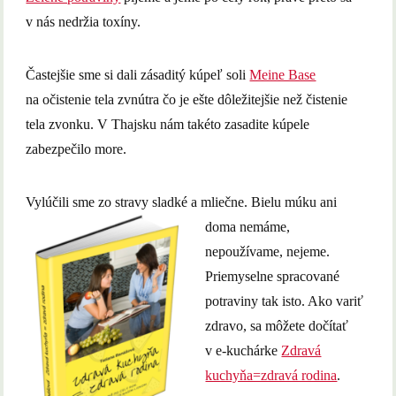
v nás nedržia toxíny.
Častejšie sme si dali zásaditý kúpeľ soli
Meine Base
na očistenie tela zvnútra čo je ešte dôležitejšie než čistenie
tela zvonku. V Thajsku nám takéto zasadite kúpele
zabezpečilo more.
Vylúčili sme zo stravy sladké a mliečne. Bielu
múku ani
doma nemáme,
nepoužívame, nejeme.
Priemyselne spracované
potraviny tak isto. Ako variť
zdravo, sa môžete dočítať
v e-kuchárke
Zdravá
kuchyňa=zdravá rodina
.