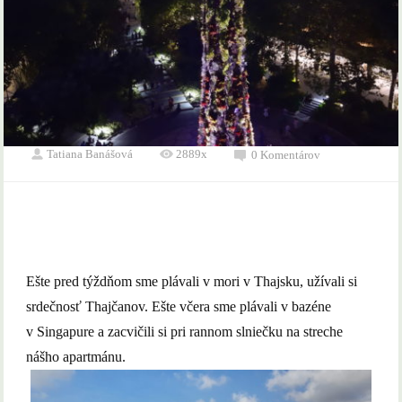
Tatiana Banášová
2889x
0 Komentárov
Ešte pred týždňom sme plávali v mori v Thajsku, užívali si
srdečnosť Thajčanov. Ešte včera sme plávali v bazéne
v Singapure a zacvičili si pri rannom slniečku na streche
nášho apartmánu.