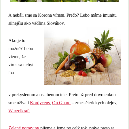
A nebáli sme sa Korona vírusu. Prečo? Lebo máme imunitu
silnejšiu ako väčšina Slovákov.
Ako je to
možné? Lebo
vieme, že
vírus sa uchytí
iba
v prekyslenom a oslabenom tele. Preto už pred dovolenkou
sme užívali
Kordyceps
,
On Guard
– zmes éterickych olejov,
Wurzelkraft
.
Zelené potraviny
pijeme a jeme po celý rok, práve preto sa