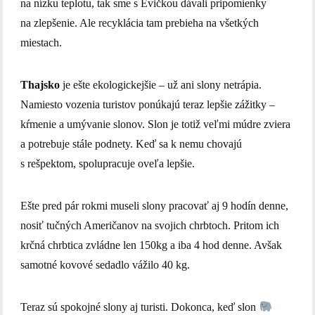
na nízku teplotu, tak sme s Evičkou dávali pripomienky
na zlepšenie. Ale recyklácia tam prebieha na všetkých
miestach.
Thajsko
je ešte ekologickejšie – už ani slony netrápia.
Namiesto vozenia turistov ponúkajú teraz lepšie zážitky –
kŕmenie a umývanie slonov. Slon je totiž veľmi múdre zviera
a potrebuje stále podnety. Keď sa k nemu chovajú
s rešpektom, spolupracuje oveľa lepšie.
Ešte pred pár rokmi museli slony pracovať aj 9 hodín denne,
nosiť tučných Američanov na svojich chrbtoch. Pritom ich
krčná chrbtica zvládne len 150kg a iba 4 hod denne. Avšak
samotné kovové sedadlo vážilo 40 kg.
Teraz sú spokojné slony aj turisti. Dokonca, keď slon