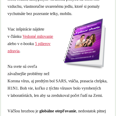
vzduchu, vlastnoručne uvarenému jedlu, ktoré si pomaly
vychutnáte bez pozeranie telky, mobilu.
Viac inšpirácie nájdete
v článku
Vedomé milovanie
alebo v e-booku
5 pilierov
zdravia
.
Na svete sú oveľa
závažnejšie problémy než
Korona vírus, aj predtým bol SARS, vtáčia, prasacia chrípka,
H1N1. Boh vie, koľko z týchto vírusov bolo vyrobených
v laboratóriách, len aby sa zredukoval počet ľudí na Zemi.
Väčšou hrozbou je
globálne otepľovanie
, nedostatok pitnej