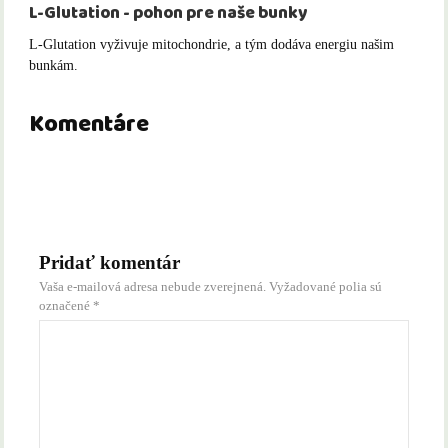
L-Glutation - pohon pre naše bunky
L-Glutation vyživuje mitochondrie, a tým dodáva energiu našim
bunkám.
Komentáre
Pridať komentár
Vaša e-mailová adresa nebude zverejnená.
Vyžadované polia sú
označené
*