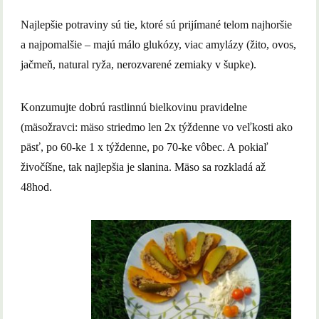
Najlepšie potraviny sú tie, ktoré sú prijímané telom najhoršie
a najpomalšie – majú málo glukózy, viac amylázy (žito, ovos,
jačmeň, natural ryža, nerozvarené zemiaky v šupke).
Konzumujte dobrú rastlinnú bielkovinu pravidelne
(mäsožravci: mäso striedmo len 2x týždenne vo veľkosti ako
päsť, po 60-ke 1 x týždenne, po 70-ke vôbec. A pokiaľ
živočíšne, tak najlepšia je slanina. Mäso sa rozkladá až
48hod.