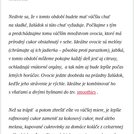
Nedivte sa, že v tomto období budete mať väčšiu chuť
na sladké, žalúdok si túto chuť vyžaduje. Počítajme s tým
a predchádzajme tomu väčším množstvom ovocia, ktoré má
prírodný cukor obsiahnutý v sebe. Ideálne ovocie sú melóny
(chrúmajte aj ich jadierka – pôsobia proti parazitom), jablká,
v tomto období môžeme pokojne každý deň jesť aj citrusy,
ochladzujú vnútorné orgány, a tak nám aj bude lepšie počas
letných horúčav. Ovocie jedzte doobeda na prázdny žalúdok,
keďže jeho strávenie je rýchle. Ideálne je kombinovať ho
s vňaťami a divými bylinami do tzv.
smoothies
.
Než sa trápiť a potom zhrešiť ešte vo väčšej miere, je lepšie
rafinovaný cukor zameniť za kokosový cukor, med alebo
melasu, kupované cukrovinky za domáce koláče z celozrnnej