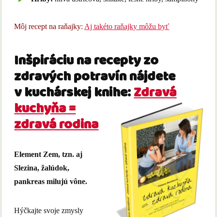
Môj recept na raňajky:
Aj takéto raňajky môžu byť
Inšpiráciu na recepty zo
zdravých potravín nájdete
v kuchárskej knihe:
Zdravá
kuchyňa =
zdravá rodina
Element Zem, tzn. aj
Slezina, žalúdok,
pankreas milujú vône.
Hýčkajte svoje zmysly