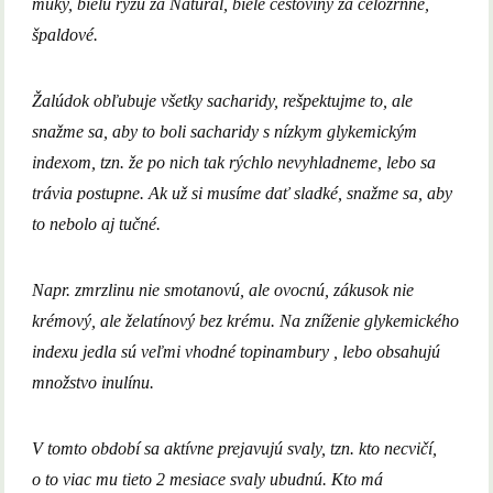
múky, bielu ryžu za Natural, biele cestoviny za celozrnné,
špaldové.
Žalúdok obľubuje všetky sacharidy, rešpektujme to, ale
snažme sa, aby to boli sacharidy s nízkym glykemickým
indexom, tzn. že po nich tak rýchlo nevyhladneme, lebo sa
trávia postupne. Ak už si musíme dať sladké, snažme sa, aby
to nebolo aj tučné.
Napr. zmrzlinu nie smotanovú, ale ovocnú, zákusok nie
krémový, ale želatínový bez krému. Na zníženie glykemického
indexu jedla sú veľmi vhodné topinambury , lebo obsahujú
množstvo inulínu.
V tomto období sa aktívne prejavujú svaly, tzn. kto necvičí,
o to viac mu tieto 2 mesiace svaly ubudnú. Kto má