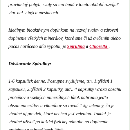
pravidelný pohyb, svaly sa mu budú v tomto období rozvíjať
viac než v iných mesiacoch.
Ideálnym bioaktívnym doplnkom na rozvoj svalov a zároveň
doplnenie všetkých minerálov, ktoré sme či už cvičením alebo
počas horúceho dňa vypotili, je
Spirulina
a
Chlorella
.
Dávkovanie Spiruliny:
1-6 kapsuliek denne. Postupne zvyšujeme, tzn. 1.týždeň 1
kapsulku, 2.týždeň 2 kapsulky, atď.. 4 kapsulky vďaka obsahu
proteínov a všetkých minerálnych látok nahradia jedlo –
obsah minerálov a vitamínov sa rovná 1 kg zeleniny, čo je
vhodné aj pre deti, ktoré nechcú jesť zeleninu. Taktiež je
vhodné užívať po každej fyzickej námahe na doplnenie
proteínov a minerálnych látok.