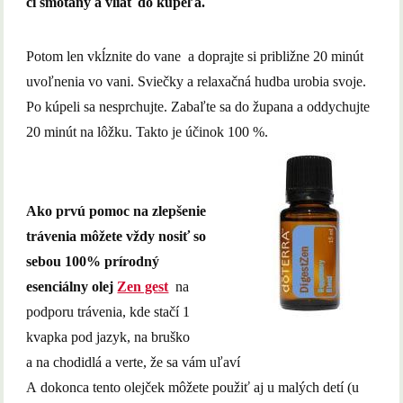
či smotany a vliať do kúpeľa.
Potom len vkĺznite do vane a doprajte si približne 20 minút
uvoľnenia vo vani. Sviečky a relaxačná hudba urobia svoje.
Po kúpeli sa nesprchujte. Zabaľte sa do župana a oddychujte
20 minút na lôžku. Takto je účinok 100 %.
Ako prvú pomoc na zlepšenie
trávenia môžete vždy nosiť so
sebou 100% prírodný
esenciálny olej
Zen gest
na
podporu trávenia, kde stačí 1
kvapka pod jazyk, na bruško
a na chodidlá a verte, že sa vám uľaví
A dokonca tento olejček môžete použiť aj u malých detí (u