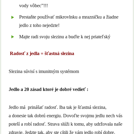
vody vôbec”!!!
Prestaňte používať mikrovlnku a mrazničku a žiadne
jedlo z toho nejedzte!
Majte radi svoju slezinu a buďte k nej priateľský
Radosť z jedla = šťastná slezina
Slezina súvisí s imunitným systémom
Jedlo a 20 zásad ktoré je dobré vedieť :
Jedlo má prinášať radosť. Iba tak je šťastná slezina,
a donesie tak dobrú energiu. Dovoľte svojmu jedlu nech vás
poteší a robí radosť. Strava slúži k tomu, aby udržovala naše
zdravie. Jedzte tak, aby ste cítili že vám jedlo robí dobre.