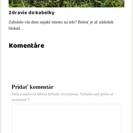
Zdravie do kabelky
Zabolelo vás dnes nejaké miesto na tele? Bolesť je až následok
blokád…
Komentáre
Pridať komentár
Vaša e-mailová adresa nebude zverejnená.
Vyžadované polia sú
označené
*