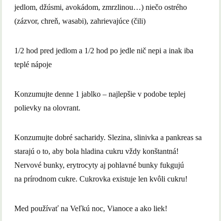
jedlom, džúsmi, avokádom, zmrzlinou…) niečo ostrého
(zázvor, chreň, wasabi), zahrievajúce (čili)
1/2 hod pred jedlom a 1/2 hod po jedle nič nepi a inak iba
teplé nápoje
Konzumujte denne 1 jablko – najlepšie v podobe teplej
polievky na olovrant.
Konzumujte dobré sacharidy. Slezina, slinivka a pankreas sa
starajú o to, aby bola hladina cukru vždy konštantná!
Nervové bunky, erytrocyty aj pohlavné bunky fukgujú
na prírodnom cukre. Cukrovka existuje len kvôli cukru!
Med používať na Veľkú noc, Vianoce a ako liek!