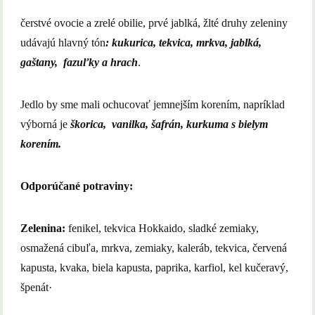
čerstvé ovocie a zrelé obilie, prvé jablká, žlté druhy zeleniny
udávajú hlavný tón
: kukurica, tekvica, mrkva, jablká,
gaštany, fazuľky a hrach
.
Jedlo by sme mali ochucovať jemnejším korením, napríklad
výborná je
škorica, vanilka, šafrán, kurkuma s bielym
korením.
Odporúčané potraviny:
Zelenina:
fenikel, tekvica Hokkaido, sladké zemiaky,
osmažená cibuľa, mrkva, zemiaky, kaleráb, tekvica, červená
kapusta, kvaka, biela kapusta, paprika, karfiol, kel kučeravý,
špenát·