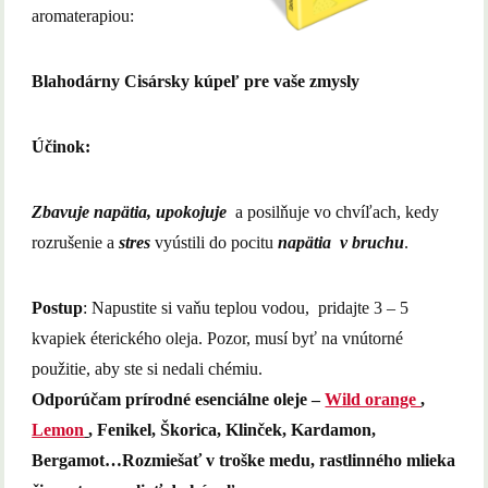
aromaterapiou:
Blahodárny Cisársky kúpeľ pre vaše zmysly
Účinok:
Zbavuje napätia, upokojuje
a posilňuje vo chvíľach, kedy
rozrušenie a
stres
vyústili do pocitu
napätia v bruchu
.
Postup
: Napustite si vaňu teplou vodou, pridajte 3 – 5
kvapiek éterického oleja. Pozor, musí byť na vnútorné
použitie, aby ste si nedali chémiu.
Odporúčam prírodné esenciálne oleje –
W
ild orange
,
Lemon
, Fenikel, Škorica, Klinček, Kardamon,
Bergamot…Rozmiešať v troške medu, rastlinného mlieka