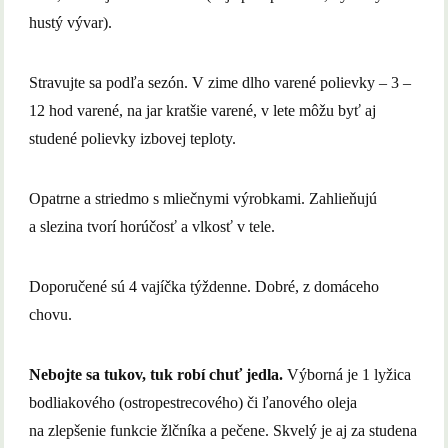
hustý vývar).
Stravujte sa podľa sezón. V zime dlho varené polievky – 3 –
12 hod varené, na jar kratšie varené, v lete môžu byť aj
studené polievky izbovej teploty.
Opatrne a striedmo s mliečnymi výrobkami. Zahlieňujú
a slezina tvorí horúčosť a vlkosť v tele.
Doporučené sú 4 vajíčka týždenne. Dobré, z domáceho
chovu.
Nebojte sa tukov, tuk robí chuť jedla.
Výborná je 1 lyžica
bodliakového (ostropestrecového) či ľanového oleja
na zlepšenie funkcie žlčníka a pečene. Skvelý je aj za studena