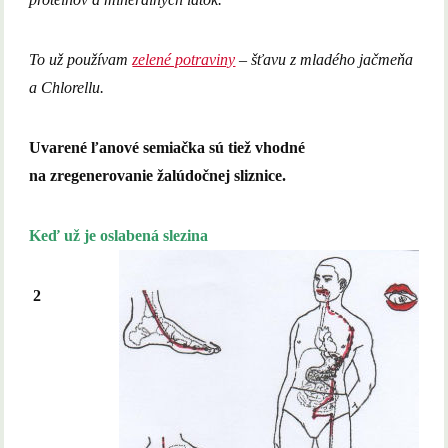
To už používam
zelené potraviny
– šťavu z mladého jačmeňa
a Chlorellu.
Uvarené ľanové semiačka sú tiež vhodné
na zregenerovanie žalúdočnej sliznice.
Keď už je oslabená slezina
2