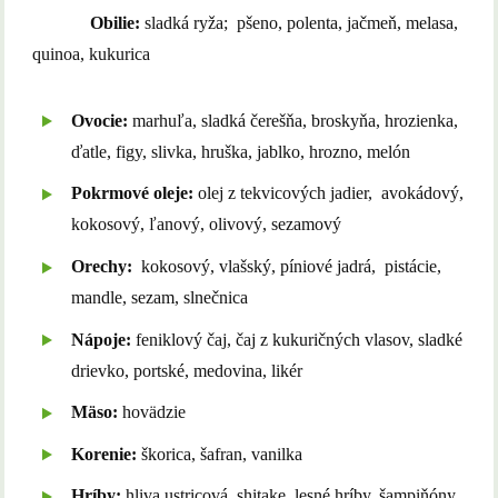
Obilie:
sladká ryža; pšeno, polenta, jačmeň, melasa,
quinoa, kukurica
Ovocie:
marhuľa, sladká čerešňa, broskyňa, hrozienka,
ďatle, figy, slivka, hruška, jablko, hrozno, melón
Pokrmové oleje:
olej z tekvicových jadier, avokádový,
kokosový, ľanový, olivový, sezamový
Orechy:
kokosový, vlašský, píniové jadrá, pistácie,
mandle, sezam, slnečnica
Nápoje:
feniklový čaj, čaj z kukuričných vlasov, sladké
drievko, portské, medovina, likér
Mäso:
hovädzie
Korenie:
škorica, šafran, vanilka
Hríby:
hliva ustricová, shitake, lesné hríby, šampiňóny