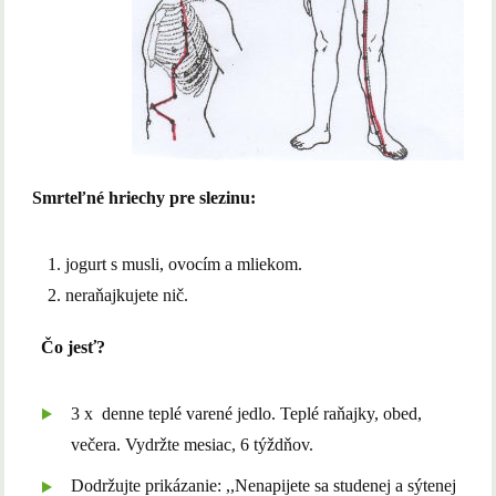
Smrteľné hriechy pre slezinu:
jogurt s musli, ovocím a mliekom.
neraňajkujete nič.
Čo jesť?
3 x denne teplé varené jedlo. Teplé raňajky, obed,
večera. Vydržte mesiac, 6 týždňov.
Dodržujte prikázanie: ,,Nenapijete sa studenej a sýtenej