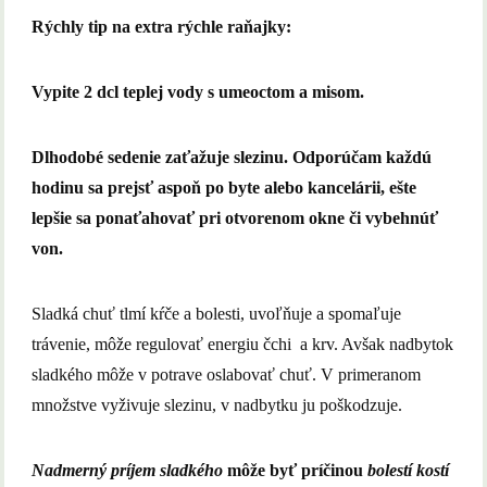
Rýchly tip na extra rýchle raňajky:
Vypite 2 dcl teplej vody s umeoctom a misom.
Dlhodobé sedenie zaťažuje slezinu. Odporúčam každú
hodinu sa prejsť aspoň po byte alebo kancelárii, ešte
lepšie sa ponaťahovať pri otvorenom okne či vybehnúť
von.
Sladká chuť tlmí kŕče a bolesti, uvoľňuje a spomaľuje
trávenie, môže regulovať energiu čchi a krv. Avšak nadbytok
sladkého môže v potrave oslabovať chuť. V primeranom
množstve vyživuje slezinu, v nadbytku ju poškodzuje.
Nadmerný príjem sladkého
môže byť príčinou
bolestí kostí