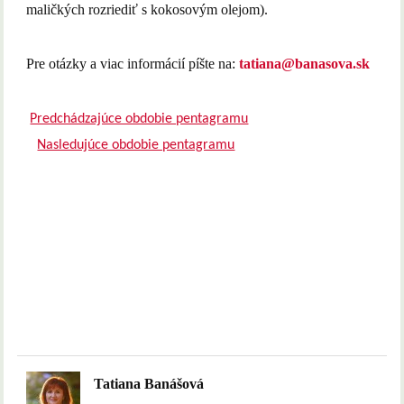
maličkých rozriediť s kokosovým olejom).
Pre otázky a viac informácií píšte na:
tatiana@banasova.sk
Predchádzajúce obdobie pentagramu
Nasledujúce obdobie pentagramu
Tatiana Banášová