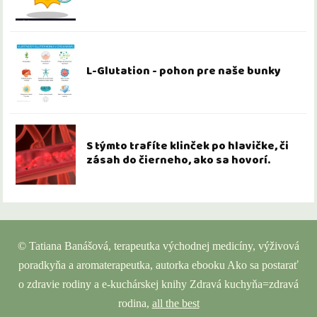
L-Glutation - pohon pre naše bunky
S týmto trafíte klinček po hlavičke, či
zásah do čierneho, ako sa hovorí.
© Tatiana Banášová, terapeutka východnej medicíny, výživová
poradkyňa a aromaterapeutka, autorka ebooku Ako sa postarať
o zdravie rodiny a e-kuchárskej knihy Zdravá kuchyňa=zdravá
rodina,
all the best