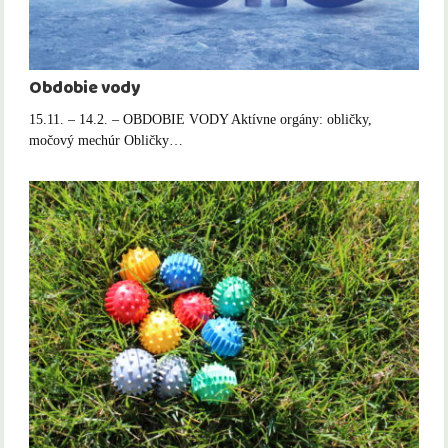
Obdobie vody
15.11. – 14.2. – OBDOBIE VODY Aktívne orgány: obličky,
močový mechúr Obličky…