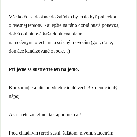
Všetko čo sa dostane do žalúdka by malo byť polievkou
o telesnej teplote. Najlepšie na ráno dobrá hustá polievka,
dobrá obilninová kaša doplnená olejmi,
namočenými orechami a sušeným ovocím (goji, ďatle,
domáce kandizované ovocie…)
Pri jedle sa sústreďte len na jedlo.
Konzumujte a pite pravidelne teplé veci, 3 x denne teplý
nápoj
Ak chcete zmrzlinu, tak aj horúci čaj!
Pred chladným (pred sushi, šalátom, pivom, studeným