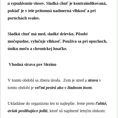
a vypadávania vlasov
. Sladká chuť je kontraindikovaná,
pokiaľ je v tele prítomná nadmerná vlhkosť a pri
poruchách svalov.
Sladkú chuť má med, sladké drievko. Pôsobí
močopudne, vylučuje vlhkosť. Používa sa pri opuchoch,
úniku moču a chronickej hnačke.
Vhodná strava pre Slezinu
V tomto období sa zbiera úroda. Zem je stred a
strava
v
tomto období je
veľmi pestrá ako v žiadnom inom
.
Ukladáme do organizmu len to najlepšie. Jeme preto
ľahké,
avšak posilňujúce jedlá
, ktoré sú naplnené letným slnkom: