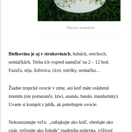
Tekvica s tempehom
Bielkovina je aj v strukovinách
, hubách, orechoch,
semiačkách. Treba ich vopred namáčať na 2 – 12 hod.
Fazuľa, sója, šošovica, cícer, oriešky, semiačka…
Žiadne tropické ovocie v zime, ani keď máte oslabenú
imunitu (nie pomaranče, kiwi, ananás, banán, mandarinky).
Uvarte si kompót z jabĺk, ak potrebujete ovocie.
Nekonzumujte veľa: ,,raňajkujte ako kráľ, obedujte ako
cisár, večerajte ako žobrák” (najlepšia polievka, výživný